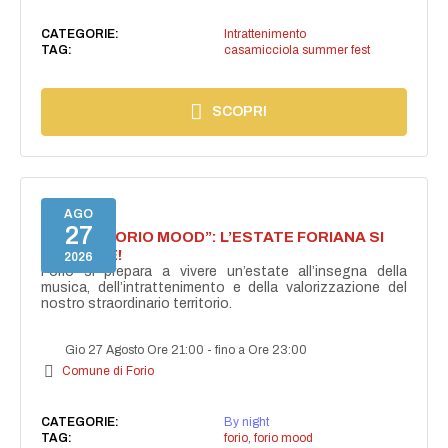
CATEGORIE:
Intrattenimento
TAG:
casamicciola summer fest
SCOPRI
AGO
27
NASCE “FORIO MOOD”: L’ESTATE FORIANA SI
ACCENDE!
2026
Forio si prepara a vivere un’estate all’insegna della
musica, dell’intrattenimento e della valorizzazione del
nostro straordinario territorio.
Gio 27 Agosto Ore 21:00
-
fino a Ore 23:00
Comune di Forio
CATEGORIE:
By night
TAG:
forio
,
forio mood