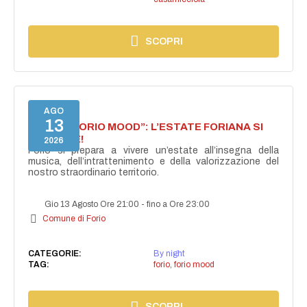
SCOPRI
AGO
13
NASCE “FORIO MOOD”: L’ESTATE FORIANA SI
ACCENDE!
2026
Forio si prepara a vivere un’estate all’insegna della
musica, dell’intrattenimento e della valorizzazione del
nostro straordinario territorio.
Gio 13 Agosto Ore 21:00
-
fino a Ore 23:00
Comune di Forio
CATEGORIE:
By night
TAG:
forio
,
forio mood
SCOPRI