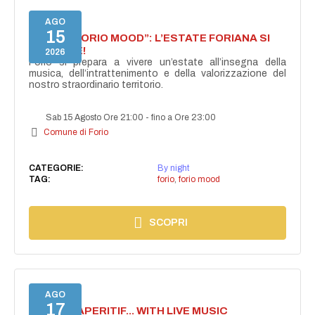
AGO
15
NASCE “FORIO MOOD”: L’ESTATE FORIANA SI
ACCENDE!
2026
Forio si prepara a vivere un’estate all’insegna della
musica, dell’intrattenimento e della valorizzazione del
nostro straordinario territorio.
Sab 15 Agosto Ore 21:00
-
fino a Ore 23:00
Comune di Forio
CATEGORIE:
By night
TAG:
forio
,
forio mood
SCOPRI
AGO
17
SECRET APERITIF... WITH LIVE MUSIC