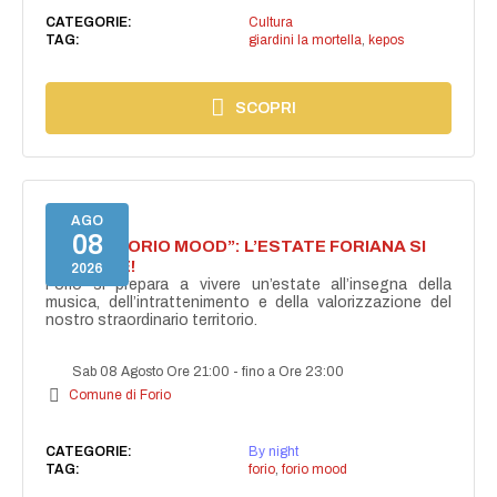
CATEGORIE:
Cultura
TAG:
giardini la mortella
,
kepos
SCOPRI
AGO
08
NASCE “FORIO MOOD”: L’ESTATE FORIANA SI
ACCENDE!
2026
Forio si prepara a vivere un’estate all’insegna della
musica, dell’intrattenimento e della valorizzazione del
nostro straordinario territorio.
Sab 08 Agosto Ore 21:00
-
fino a Ore 23:00
Comune di Forio
CATEGORIE:
By night
TAG:
forio
,
forio mood