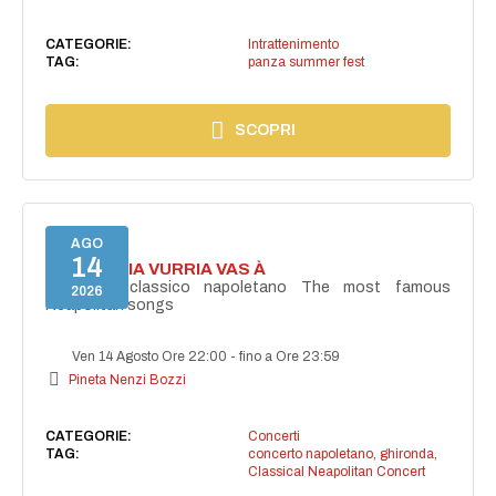
CATEGORIE:
Intrattenimento
TAG:
panza summer fest
SCOPRI
AGO
14
I'TE VURRIA VURRIA VAS À
Concerto classico napoletano The most famous
2026
Neapolitan songs
Ven 14 Agosto Ore 22:00
-
fino a Ore 23:59
Pineta Nenzi Bozzi
CATEGORIE:
Concerti
TAG:
concerto napoletano
,
ghironda
,
Classical Neapolitan Concert