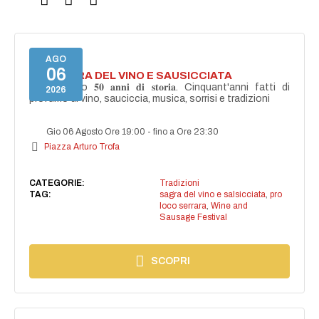
AGO
06
46^ SAGRA DEL VINO E SAUSICCIATA
Celebreremo 𝟓𝟎 𝐚𝐧𝐧𝐢 𝐝𝐢 𝐬𝐭𝐨𝐫𝐢𝐚. Cinquant'anni fatti di
2026
profumo di vino, sauciccia, musica, sorrisi e tradizioni
Gio 06 Agosto Ore 19:00
-
fino a Ore 23:30
Piazza Arturo Trofa
CATEGORIE:
Tradizioni
TAG:
sagra del vino e salsicciata
,
pro
loco serrara
,
Wine and
Sausage Festival
SCOPRI