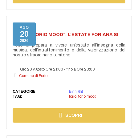
AGO
20
NASCE “FORIO MOOD”: L’ESTATE FORIANA SI
ACCENDE!
2026
Forio si prepara a vivere un’estate all’insegna della
musica, dell’intrattenimento e della valorizzazione del
nostro straordinario territorio.
Gio 20 Agosto Ore 21:00
-
fino a Ore 23:00
Comune di Forio
CATEGORIE:
By night
TAG:
forio
,
forio mood
SCOPRI