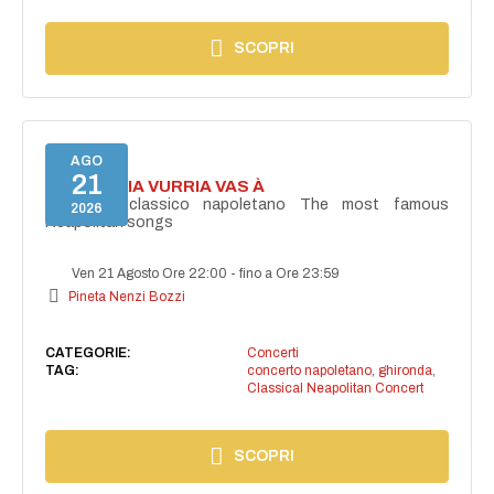
SCOPRI
AGO
21
I'TE VURRIA VURRIA VAS À
Concerto classico napoletano The most famous
2026
Neapolitan songs
Ven 21 Agosto Ore 22:00
-
fino a Ore 23:59
Pineta Nenzi Bozzi
CATEGORIE:
Concerti
TAG:
concerto napoletano
,
ghironda
,
Classical Neapolitan Concert
SCOPRI