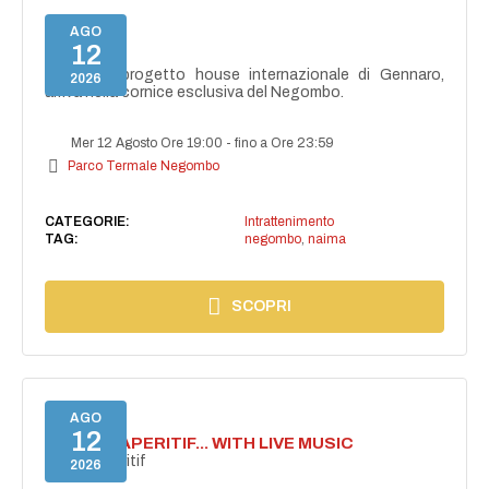
AGO
12
NAIMA
NAIMA, il progetto house internazionale di Gennaro,
2026
arriva nella cornice esclusiva del Negombo.
Mer 12 Agosto Ore 19:00
-
fino a Ore 23:59
Parco Termale Negombo
CATEGORIE:
Intrattenimento
TAG:
negombo
,
naima
SCOPRI
AGO
12
SECRET APERITIF... WITH LIVE MUSIC
Secret aperitif
2026