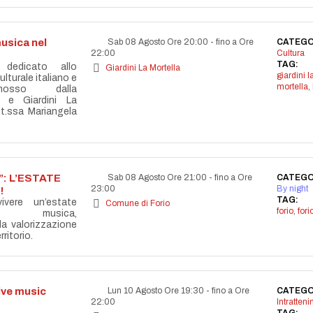
usica nel
Sab 08 Agosto Ore 20:00
-
fino a Ore
CATEGO
22:00
Cultura
TAG:
 dedicato allo
Giardini La Mortella
giardini l
lturale italiano e
mortella
,
omosso dalla
 e Giardini La
tt.ssa Mariangela
: L’ESTATE
Sab 08 Agosto Ore 21:00
-
fino a Ore
CATEGO
23:00
By night
!
TAG:
vere un’estate
Comune di Forio
forio
,
for
la musica,
lla valorizzazione
ritorio.
live music
Lun 10 Agosto Ore 19:30
-
fino a Ore
CATEGO
22:00
Intratten