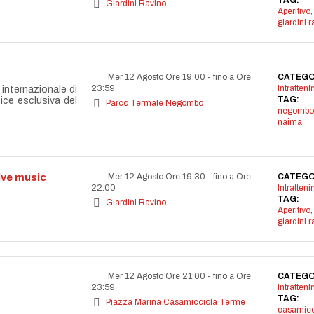
TAG:
Giardini Ravino
Aperitivo
,
giardini r
Mer 12 Agosto Ore 19:00
-
fino a Ore
CATEGO
23:59
Intratten
internazionale di
TAG:
nice esclusiva del
Parco Termale Negombo
negombo
naima
live music
Mer 12 Agosto Ore 19:30
-
fino a Ore
CATEGO
22:00
Intratten
TAG:
Giardini Ravino
Aperitivo
,
giardini r
Mer 12 Agosto Ore 21:00
-
fino a Ore
CATEGO
23:59
Intratten
TAG:
Piazza Marina Casamicciola Terme
casamicc