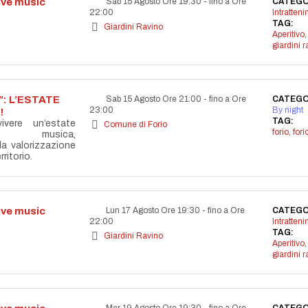
live music
Sab 15 Agosto Ore 19:30
-
fino a Ore
CATEGO
22:00
Intratten
TAG:
Giardini Ravino
Aperitivo
,
giardini r
: L’ESTATE
Sab 15 Agosto Ore 21:00
-
fino a Ore
CATEGO
23:00
By night
!
TAG:
vere un’estate
Comune di Forio
forio
,
for
la musica,
lla valorizzazione
ritorio.
live music
Lun 17 Agosto Ore 19:30
-
fino a Ore
CATEGO
22:00
Intratten
TAG:
Giardini Ravino
Aperitivo
,
giardini r