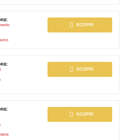
RIE:
SCOPRI
imento
avino
RIE:
SCOPRI
i
a
RIE:
SCOPRI
a
kepos