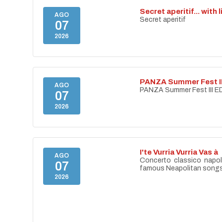
Secret aperitif... with 
AGO
Secret aperitif
07
2026
PANZA Summer Fest II
AGO
PANZA Summer Fest III E
07
2026
I'te Vurria Vurria Vas à
AGO
Concerto classico napo
07
famous Neapolitan song
2026