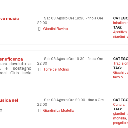
live music
Sab 08 Agosto Ore 19:30
-
fino a Ore
CATEGO
22:00
Intratten
TAG:
Giardini Ravino
Aperitivo
,
giardini r
beneficenza
Sab 08 Agosto Ore 19:30
-
fino a Ore
CATEGO
22:30
Tradizion
 sarà devoluto ai
TAG:
età e sostegno
Torre del Molino
Giochi d
eel Club Isola
tavolo
sica nel
Sab 08 Agosto Ore 20:00
-
fino a Ore
CATEGO
22:00
Cultura
TAG:
co
Giardini La Mortella
giardini l
mortella
,
progetto 