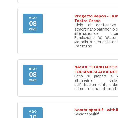
Progetto Kepos - La m
AGO
Teatro Greco
08
Ciclo di conferenze
2026
straordinario patrimonio cu
internazionale, pr
Fondazione W. Walton
Mortella a cura della do
Catuogno.
NASCE “FORIO MOOD”
AGO
FORIANA SI ACCENDE
08
Forio si prepara a vi
2026
all’insegna del
dell’intrattenimento e de
del nostro straordinario ter
Secret aperitif... with 
AGO
Secret aperitif
10