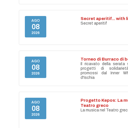
Secret aperitif... with 
AGO
Secret aperitif
08
2026
Torneo di Burraco di 
AGO
Il ricavato della serata
08
progetti di solidari
promossi dal Inner Wh
2026
d'Ischia
Progetto Kepos: La mu
AGO
Teatro greco
08
La musica nel Teatro gre
2026