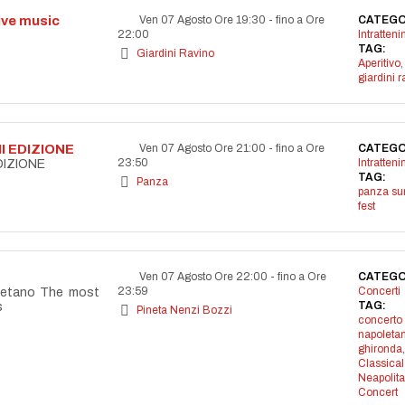
live music
Ven 07 Agosto Ore 19:30
-
fino a Ore
CATEGO
22:00
Intratten
TAG:
Giardini Ravino
Aperitivo
,
giardini r
I EDIZIONE
Ven 07 Agosto Ore 21:00
-
fino a Ore
CATEGO
23:50
Intratten
DIZIONE
TAG:
Panza
panza s
fest
Ven 07 Agosto Ore 22:00
-
fino a Ore
CATEGO
23:59
Concerti
letano The most
TAG:
s
Pineta Nenzi Bozzi
concerto
napoleta
ghironda
,
Classical
Neapolit
Concert