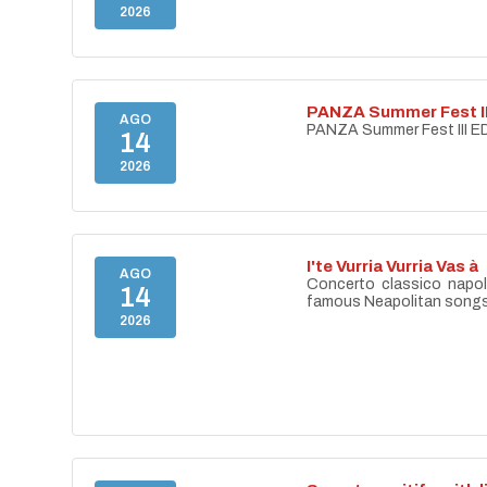
2026
PANZA Summer Fest II
AGO
PANZA Summer Fest III E
14
2026
I'te Vurria Vurria Vas à
AGO
Concerto classico napo
14
famous Neapolitan song
2026