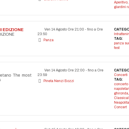
Aperitivo
,
giardini r
I EDIZIONE
Ven 14 Agosto Ore 21:00
-
fino a Ore
CATEGO
23:50
Intratten
DIZIONE
TAG:
Panza
panza s
fest
Ven 14 Agosto Ore 22:00
-
fino a Ore
CATEGO
23:59
Concerti
letano The most
TAG:
s
Pineta Nenzi Bozzi
concerto
napoleta
ghironda
,
Classical
Neapolit
Concert