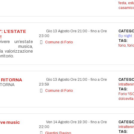
festa
,
est
casamicc
: L’ESTATE
Gio 13 Agosto Ore 21:00
-
fino a Ore
CATEGO
23:00
By night
!
TAG:
vere un’estate
Comune di Forio
forio
,
for
la musica,
lla valorizzazione
ritorio.
A RITORNA
Gio 13 Agosto Ore 21:00
-
fino a Ore
CATEGO
23:59
Intratten
RITORNA
TAG:
Comune di Forio
Forio 'IS
dolcevita
live music
Ven 14 Agosto Ore 19:30
-
fino a Ore
CATEGO
22:00
Intratten
TAG:
Giardini Ravino