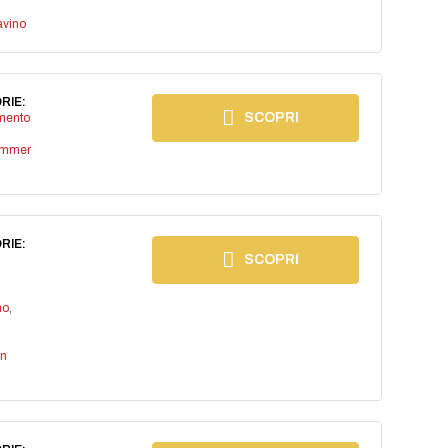
avino
RIE:
SCOPRI
imento
ummer
RIE:
SCOPRI
no
,
an