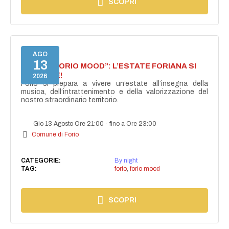
SCOPRI
AGO
13
NASCE “FORIO MOOD”: L’ESTATE FORIANA SI
ACCENDE!
2026
Forio si prepara a vivere un’estate all’insegna della
musica, dell’intrattenimento e della valorizzazione del
nostro straordinario territorio.
Gio 13 Agosto Ore 21:00
-
fino a Ore 23:00
Comune di Forio
CATEGORIE:
By night
TAG:
forio
,
forio mood
SCOPRI