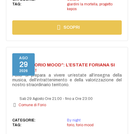
TAG:
giardini la mortella
,
progetto
kepos
SCOPRI
AGO
29
NASCE “FORIO MOOD”: L’ESTATE FORIANA SI
ACCENDE!
2026
Forio si prepara a vivere un’estate all’insegna della
musica, dell’intrattenimento e della valorizzazione del
nostro straordinario territorio.
Sab 29 Agosto Ore 21:00
-
fino a Ore 23:00
Comune di Forio
CATEGORIE:
By night
TAG:
forio
,
forio mood