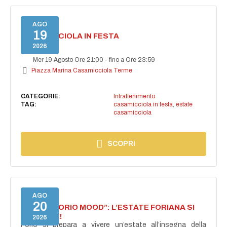
AGO
19
CASAMICCIOLA IN FESTA
2026
Mer 19 Agosto Ore 21:00
-
fino a Ore 23:59
Piazza Marina Casamicciola Terme
CATEGORIE:
Intrattenimento
TAG:
casamicciola in festa
,
estate
casamicciola
SCOPRI
AGO
20
NASCE “FORIO MOOD”: L’ESTATE FORIANA SI
ACCENDE!
2026
Forio si prepara a vivere un’estate all’insegna della