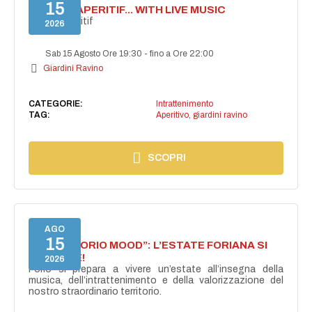
15
SECRET APERITIF... WITH LIVE MUSIC
Secret aperitif
2026
Sab 15 Agosto Ore 19:30
-
fino a Ore 22:00
Giardini Ravino
CATEGORIE:
Intrattenimento
TAG:
Aperitivo
,
giardini ravino
SCOPRI
AGO
15
NASCE “FORIO MOOD”: L’ESTATE FORIANA SI
ACCENDE!
2026
Forio si prepara a vivere un’estate all’insegna della
musica, dell’intrattenimento e della valorizzazione del
nostro straordinario territorio.