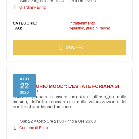
Sab 22 Agosto Ore 19:30
-
fino a Ore 22:00
Giardini Ravino
CATEGORIE:
Intrattenimento
TAG:
Aperitivo
,
giardini ravino
SCOPRI
AGO
22
NASCE “FORIO MOOD”: L’ESTATE FORIANA SI
ACCENDE!
2026
Forio si prepara a vivere un’estate all’insegna della
musica, dell’intrattenimento e della valorizzazione del
nostro straordinario territorio.
Sab 22 Agosto Ore 21:00
-
fino a Ore 23:00
Comune di Forio