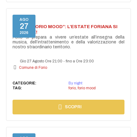
AGO
27
NASCE “FORIO MOOD”: L’ESTATE FORIANA SI
ACCENDE!
2026
Forio si prepara a vivere un’estate all’insegna della
musica, dell’intrattenimento e della valorizzazione del
nostro straordinario territorio.
Gio 27 Agosto Ore 21:00
-
fino a Ore 23:00
Comune di Forio
CATEGORIE:
By night
TAG:
forio
,
forio mood
SCOPRI