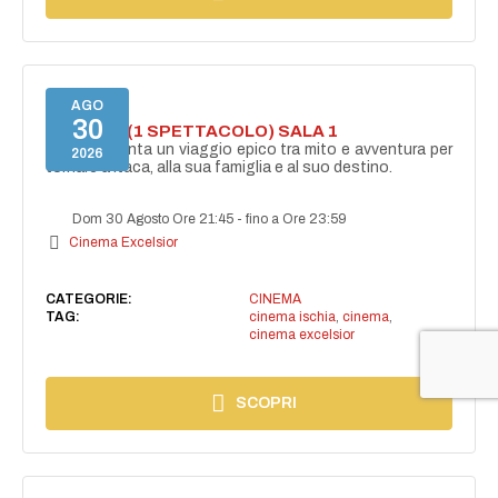
AGO
30
ODISSEA (1 SPETTACOLO) SALA 1
Ulisse affronta un viaggio epico tra mito e avventura per
2026
tornare a Itaca, alla sua famiglia e al suo destino.
Dom 30 Agosto Ore 21:45
-
fino a Ore 23:59
Cinema Excelsior
CATEGORIE:
CINEMA
TAG:
cinema ischia
,
cinema
,
cinema excelsior
SCOPRI