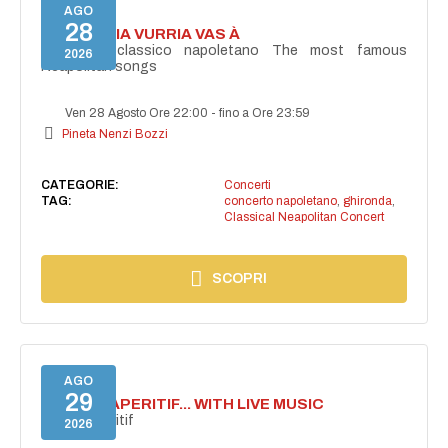
AGO
28
I'TE VURRIA VURRIA VAS À
Concerto classico napoletano The most famous
2026
Neapolitan songs
Ven 28 Agosto Ore 22:00
-
fino a Ore 23:59
Pineta Nenzi Bozzi
CATEGORIE:
Concerti
TAG:
concerto napoletano
,
ghironda
,
Classical Neapolitan Concert
SCOPRI
AGO
29
SECRET APERITIF... WITH LIVE MUSIC
Secret aperitif
2026