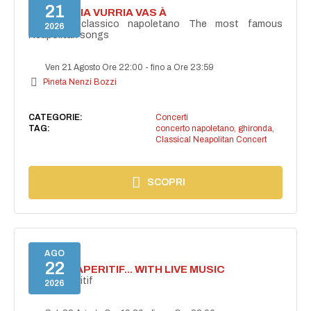
21
I'TE VURRIA VURRIA VAS À
Concerto classico napoletano The most famous
2026
Neapolitan songs
Ven 21 Agosto Ore 22:00
-
fino a Ore 23:59
Pineta Nenzi Bozzi
CATEGORIE:
Concerti
TAG:
concerto napoletano
,
ghironda
,
Classical Neapolitan Concert
SCOPRI
AGO
22
SECRET APERITIF... WITH LIVE MUSIC
Secret aperitif
2026