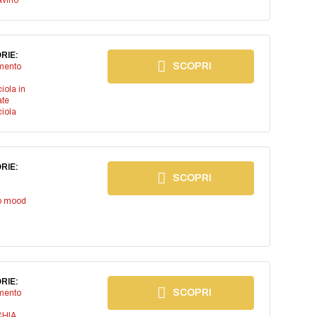
avino
RIE:
SCOPRI
imento
iola in
ate
iola
RIE:
SCOPRI
io mood
RIE:
SCOPRI
imento
CHIA
,