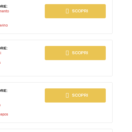
RIE:
SCOPRI
imento
avino
RIE:
SCOPRI
i
a
RIE:
SCOPRI
a
kepos