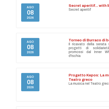
Secret aperitif... with 
AGO
Secret aperitif
08
2026
Torneo di Burraco di 
AGO
Il ricavato della serata
08
progetti di solidari
promossi dal Inner Wh
2026
d'Ischia
Progetto Kepos: La mu
AGO
Teatro greco
08
La musica nel Teatro gre
2026