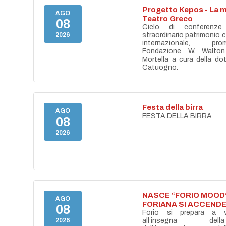
Progetto Kepos - La m
AGO
Teatro Greco
08
Ciclo di conferenze
2026
straordinario patrimonio cu
internazionale, pr
Fondazione W. Walton
Mortella a cura della do
Catuogno.
Festa della birra
AGO
FESTA DELLA BIRRA
08
2026
NASCE “FORIO MOOD”
AGO
FORIANA SI ACCENDE
08
Forio si prepara a vi
2026
all’insegna del