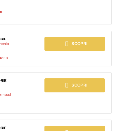
an
RIE:
SCOPRI
imento
avino
RIE:
SCOPRI
io mood
RIE: