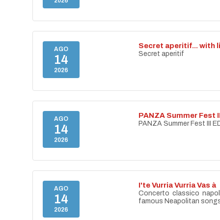
2026
Secret aperitif... with 
AGO
Secret aperitif
14
2026
PANZA Summer Fest II
AGO
PANZA Summer Fest III E
14
2026
I'te Vurria Vurria Vas à
AGO
Concerto classico napo
14
famous Neapolitan song
2026