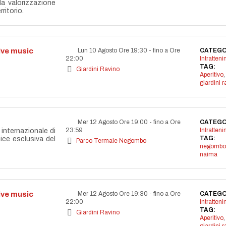
lla valorizzazione
ritorio.
live music
Lun 10 Agosto Ore 19:30
-
fino a Ore
CATEGO
22:00
Intratten
TAG:
Giardini Ravino
Aperitivo
,
giardini r
Mer 12 Agosto Ore 19:00
-
fino a Ore
CATEGO
23:59
Intratten
internazionale di
TAG:
nice esclusiva del
Parco Termale Negombo
negombo
naima
live music
Mer 12 Agosto Ore 19:30
-
fino a Ore
CATEGO
22:00
Intratten
TAG:
Giardini Ravino
Aperitivo
,