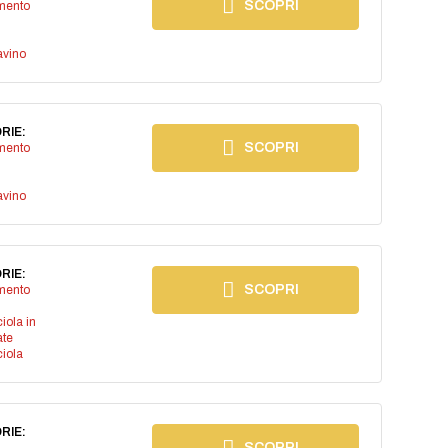
SCOPRI
imento
avino
RIE:
SCOPRI
imento
avino
RIE:
SCOPRI
imento
iola in
ate
iola
RIE:
SCOPRI