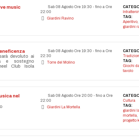
live music
Sab 08 Agosto Ore 19:30
-
fino a Ore
CATEGO
22:00
Intratten
TAG:
Giardini Ravino
Aperitivo
,
giardini r
beneficenza
Sab 08 Agosto Ore 19:30
-
fino a Ore
CATEGO
22:30
Tradizion
 sarà devoluto ai
TAG:
età e sostegno
Torre del Molino
Giochi d
eel Club Isola
tavolo
sica nel
Sab 08 Agosto Ore 20:00
-
fino a Ore
CATEGO
22:00
Cultura
TAG:
co
Giardini La Mortella
giardini l
mortella
,
progetto 