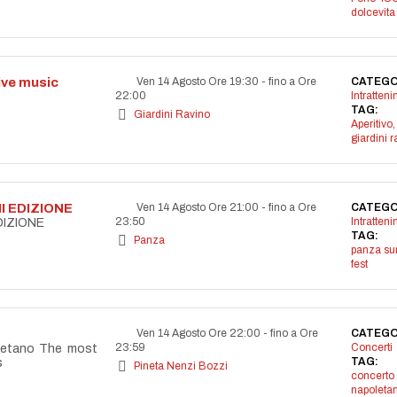
dolcevita
live music
Ven 14 Agosto Ore 19:30
-
fino a Ore
CATEGO
22:00
Intratten
TAG:
Giardini Ravino
Aperitivo
,
giardini r
I EDIZIONE
Ven 14 Agosto Ore 21:00
-
fino a Ore
CATEGO
23:50
Intratten
DIZIONE
TAG:
Panza
panza s
fest
Ven 14 Agosto Ore 22:00
-
fino a Ore
CATEGO
23:59
Concerti
letano The most
TAG:
s
Pineta Nenzi Bozzi
concerto
napoleta