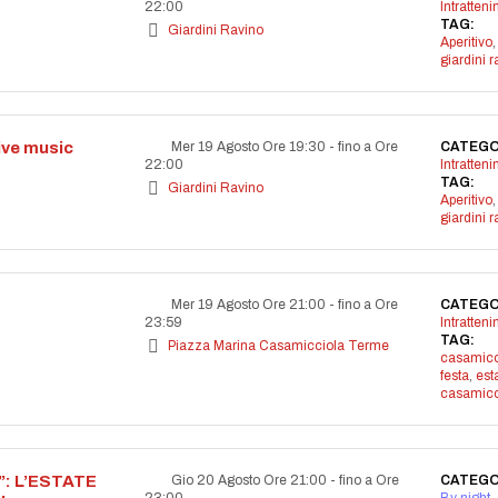
22:00
Intratten
TAG:
Giardini Ravino
Aperitivo
,
giardini r
live music
Mer 19 Agosto Ore 19:30
-
fino a Ore
CATEGO
22:00
Intratten
TAG:
Giardini Ravino
Aperitivo
,
giardini r
Mer 19 Agosto Ore 21:00
-
fino a Ore
CATEGO
23:59
Intratten
TAG:
Piazza Marina Casamicciola Terme
casamicc
festa
,
est
casamicc
: L’ESTATE
Gio 20 Agosto Ore 21:00
-
fino a Ore
CATEGO