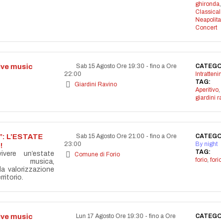
ghironda
,
Classical
Neapolit
Concert
live music
Sab 15 Agosto Ore 19:30
-
fino a Ore
CATEGO
22:00
Intratten
TAG:
Giardini Ravino
Aperitivo
,
giardini r
: L’ESTATE
Sab 15 Agosto Ore 21:00
-
fino a Ore
CATEGO
23:00
By night
!
TAG:
vere un’estate
Comune di Forio
forio
,
for
la musica,
lla valorizzazione
ritorio.
live music
Lun 17 Agosto Ore 19:30
-
fino a Ore
CATEGO