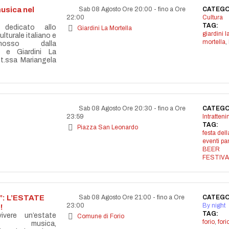
usica nel
Sab 08 Agosto Ore 20:00
-
fino a Ore
CATEGO
22:00
Cultura
TAG:
 dedicato allo
Giardini La Mortella
giardini l
lturale italiano e
mortella
,
omosso dalla
 e Giardini La
tt.ssa Mariangela
Sab 08 Agosto Ore 20:30
-
fino a Ore
CATEGO
23:59
Intratten
TAG:
Piazza San Leonardo
festa dell
eventi p
BEER
FESTIVA
: L’ESTATE
Sab 08 Agosto Ore 21:00
-
fino a Ore
CATEGO
23:00
By night
!
TAG:
vere un’estate
Comune di Forio
forio
,
for
la musica,