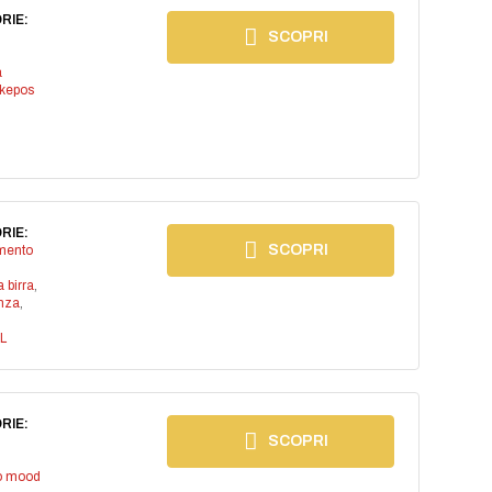
RIE:
SCOPRI
a
kepos
RIE:
SCOPRI
imento
a birra
,
anza
,
L
RIE:
SCOPRI
io mood