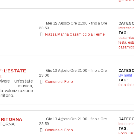
giardini r
Mer 12 Agosto Ore 21:00
-
fino a Ore
CATEGO
23:59
Intratten
TAG:
Piazza Marina Casamicciola Terme
casamicc
festa
,
est
casamicc
: L’ESTATE
Gio 13 Agosto Ore 21:00
-
fino a Ore
CATEGO
23:00
By night
!
TAG:
vere un’estate
Comune di Forio
forio
,
for
la musica,
lla valorizzazione
ritorio.
A RITORNA
Gio 13 Agosto Ore 21:00
-
fino a Ore
CATEGO
23:59
Intratten
RITORNA
TAG:
Comune di Forio
Forio 'IS