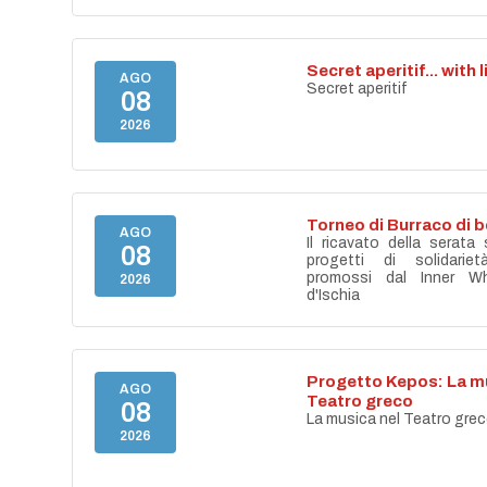
Secret aperitif... with 
AGO
Secret aperitif
08
2026
Torneo di Burraco di 
AGO
Il ricavato della serata
08
progetti di solidari
promossi dal Inner Wh
2026
d'Ischia
Progetto Kepos: La mu
AGO
Teatro greco
08
La musica nel Teatro gre
2026