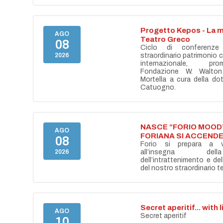
Progetto Kepos - La m
AGO
Teatro Greco
08
Ciclo di conferenze
2026
straordinario patrimonio cu
internazionale, pr
Fondazione W. Walton
Mortella a cura della do
Catuogno.
NASCE “FORIO MOOD”
AGO
FORIANA SI ACCENDE
08
Forio si prepara a vi
2026
all’insegna del
dell’intrattenimento e de
del nostro straordinario ter
Secret aperitif... with 
AGO
Secret aperitif
10