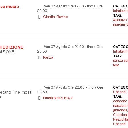
live music
Ven 07 Agosto Ore 19:30
-
fino a Ore
CATEGO
22:00
Intratten
TAG:
Giardini Ravino
Aperitivo
,
giardini r
I EDIZIONE
Ven 07 Agosto Ore 21:00
-
fino a Ore
CATEGO
23:50
Intratten
DIZIONE
TAG:
Panza
panza s
fest
Ven 07 Agosto Ore 22:00
-
fino a Ore
CATEGO
23:59
Concerti
letano The most
TAG:
s
Pineta Nenzi Bozzi
concerto
napoleta
ghironda
,
Classical
Neapolit
Concert