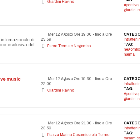
TAG:
Giardini Ravino
Aperitivo
,
giardini r
Mer 12 Agosto Ore 19:00
-
fino a Ore
CATEGO
23:59
Intratten
internazionale di
TAG:
nice esclusiva del
Parco Termale Negombo
negombo
naima
live music
Mer 12 Agosto Ore 19:30
-
fino a Ore
CATEGO
22:00
Intratten
TAG:
Giardini Ravino
Aperitivo
,
giardini r
Mer 12 Agosto Ore 21:00
-
fino a Ore
CATEGO
23:59
Intratten
TAG:
Piazza Marina Casamicciola Terme
casamicc