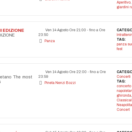
Aperitivo
,
giardini r
I EDIZIONE
Ven 14 Agosto Ore 21:00
-
fino a Ore
CATEGO
23:50
Intratten
DIZIONE
TAG:
Panza
panza s
fest
Ven 14 Agosto Ore 22:00
-
fino a Ore
CATEGO
23:59
Concerti
letano The most
TAG:
s
Pineta Nenzi Bozzi
concerto
napoleta
ghironda
,
Classical
Neapolit
Concert