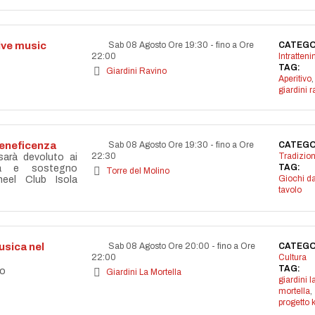
live music
Sab 08 Agosto Ore 19:30
-
fino a Ore
CATEGO
22:00
Intratten
TAG:
Giardini Ravino
Aperitivo
,
giardini r
beneficenza
Sab 08 Agosto Ore 19:30
-
fino a Ore
CATEGO
22:30
Tradizion
 sarà devoluto ai
TAG:
età e sostegno
Torre del Molino
Giochi d
eel Club Isola
tavolo
sica nel
Sab 08 Agosto Ore 20:00
-
fino a Ore
CATEGO
22:00
Cultura
TAG:
co
Giardini La Mortella
giardini l
mortella
,
progetto 