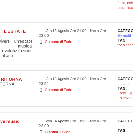
festa
,
est
casamicc
: L’ESTATE
Gio 13 Agosto Ore 21:00
-
fino a Ore
CATEGO
23:00
By night
!
TAG:
vere un’estate
Comune di Forio
forio
,
for
la musica,
lla valorizzazione
ritorio.
A RITORNA
Gio 13 Agosto Ore 21:00
-
fino a Ore
CATEGO
23:59
Intratten
RITORNA
TAG:
Comune di Forio
Forio 'IS
dolcevita
live music
Ven 14 Agosto Ore 19:30
-
fino a Ore
CATEGO
22:00
Intratten
TAG:
Giardini Ravino