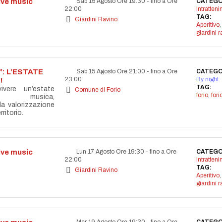
live music
Sab 15 Agosto Ore 19:30
-
fino a Ore
CATEGO
22:00
Intratten
TAG:
Giardini Ravino
Aperitivo
,
giardini r
: L’ESTATE
Sab 15 Agosto Ore 21:00
-
fino a Ore
CATEGO
23:00
By night
!
TAG:
vere un’estate
Comune di Forio
forio
,
for
la musica,
lla valorizzazione
ritorio.
live music
Lun 17 Agosto Ore 19:30
-
fino a Ore
CATEGO
22:00
Intratten
TAG:
Giardini Ravino
Aperitivo
,
giardini r