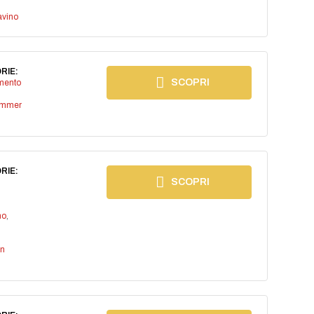
avino
RIE:
SCOPRI
imento
ummer
RIE:
SCOPRI
no
,
an