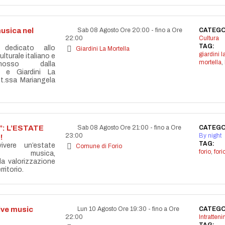
usica nel
Sab 08 Agosto Ore 20:00
-
fino a Ore
CATEGO
22:00
Cultura
TAG:
 dedicato allo
Giardini La Mortella
giardini l
lturale italiano e
mortella
,
omosso dalla
 e Giardini La
tt.ssa Mariangela
: L’ESTATE
Sab 08 Agosto Ore 21:00
-
fino a Ore
CATEGO
23:00
By night
!
TAG:
vere un’estate
Comune di Forio
forio
,
for
la musica,
lla valorizzazione
ritorio.
live music
Lun 10 Agosto Ore 19:30
-
fino a Ore
CATEGO
22:00
Intratten