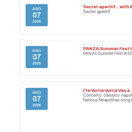
Secret aperitif... with 
AGO
Secret aperitif
07
2026
PANZA Summer Fest II
AGO
PANZA Summer Fest III E
07
2026
I'te Vurria Vurria Vas à
AGO
Concerto classico napo
07
famous Neapolitan song
2026