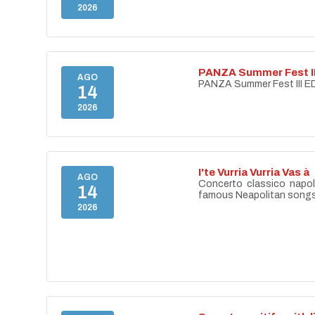
2026
PANZA Summer Fest II
AGO
PANZA Summer Fest III E
14
2026
I'te Vurria Vurria Vas à
AGO
Concerto classico napo
14
famous Neapolitan song
2026