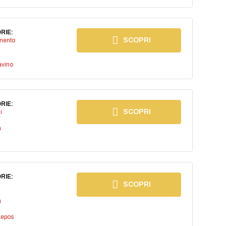
RIE:
SCOPRI
imento
avino
RIE:
SCOPRI
i
a
RIE:
SCOPRI
a
kepos