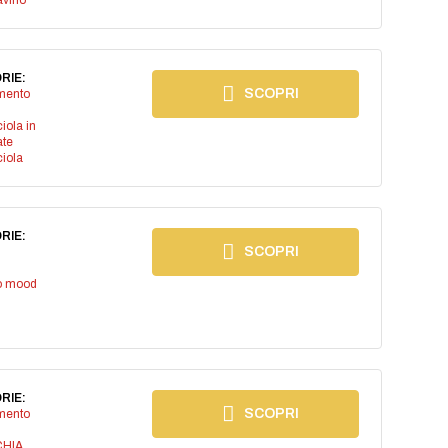
avino
RIE:
SCOPRI
imento
iola in
ate
iola
RIE:
SCOPRI
io mood
RIE:
SCOPRI
imento
CHIA
,