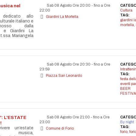
usica nel
Sab 08 Agosto Ore 20:00
-
fino a Ore
CATEGO
22:00
Cultura
TAG:
 dedicato allo
Giardini La Mortella
giardini l
lturale italiano e
mortella
,
omosso dalla
 e Giardini La
tt.ssa Mariangela
Sab 08 Agosto Ore 20:30
-
fino a Ore
CATEGO
23:59
Intratten
TAG:
Piazza San Leonardo
festa dell
eventi p
BEER
FESTIVA
: L’ESTATE
Sab 08 Agosto Ore 21:00
-
fino a Ore
CATEGO
23:00
By night
!
TAG:
vere un’estate
Comune di Forio
forio
,
for
la musica,