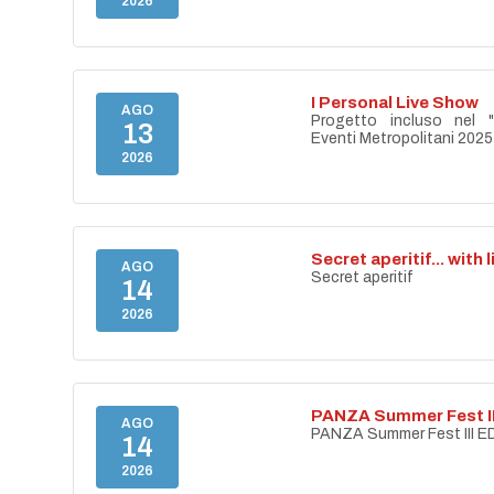
2026
I Personal Live Show
AGO
Progetto incluso nel "
13
Eventi Metropolitani 202
2026
Secret aperitif... with 
AGO
Secret aperitif
14
2026
PANZA Summer Fest II
AGO
PANZA Summer Fest III E
14
2026