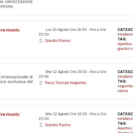
lla valorizzazione
ritorio.
live music
Lun 10 Agosto Ore 19:30
-
fino a Ore
CATEGO
22:00
Intratten
TAG:
Giardini Ravino
Aperitivo
,
giardini r
Mer 12 Agosto Ore 19:00
-
fino a Ore
CATEGO
23:59
Intratten
internazionale di
TAG:
nice esclusiva del
Parco Termale Negombo
negombo
naima
live music
Mer 12 Agosto Ore 19:30
-
fino a Ore
CATEGO
22:00
Intratten
TAG:
Giardini Ravino
Aperitivo
,