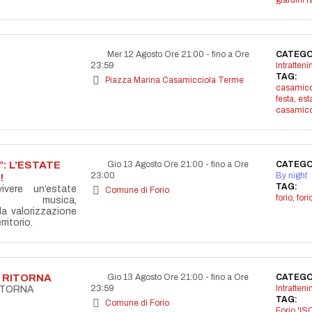
giardini r
Mer 12 Agosto Ore 21:00
-
fino a Ore
CATEGO
23:59
Intratten
TAG:
Piazza Marina Casamicciola Terme
casamicc
festa
,
est
casamicc
: L’ESTATE
Gio 13 Agosto Ore 21:00
-
fino a Ore
CATEGO
23:00
By night
!
TAG:
vere un’estate
Comune di Forio
forio
,
for
la musica,
lla valorizzazione
ritorio.
A RITORNA
Gio 13 Agosto Ore 21:00
-
fino a Ore
CATEGO
23:59
Intratten
RITORNA
TAG:
Comune di Forio
Forio 'IS