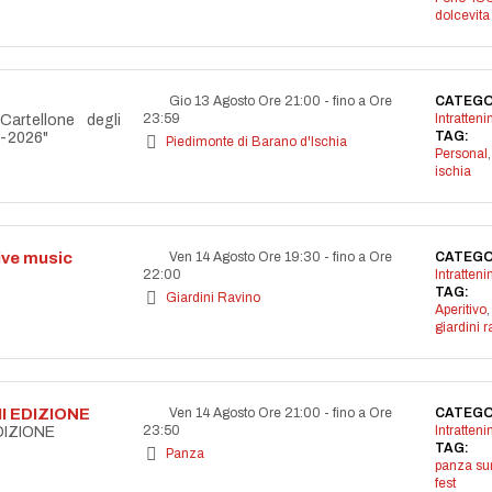
dolcevita
Gio 13 Agosto Ore 21:00
-
fino a Ore
CATEGO
23:59
Intratten
Cartellone degli
TAG:
5-2026"
Piedimonte di Barano d'Ischia
Personal
ischia
live music
Ven 14 Agosto Ore 19:30
-
fino a Ore
CATEGO
22:00
Intratten
TAG:
Giardini Ravino
Aperitivo
,
giardini r
I EDIZIONE
Ven 14 Agosto Ore 21:00
-
fino a Ore
CATEGO
23:50
Intratten
DIZIONE
TAG:
Panza
panza s
fest