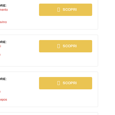
RIE:
SCOPRI
imento
avino
RIE:
SCOPRI
i
a
RIE:
SCOPRI
a
kepos