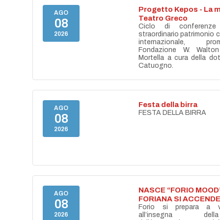
Progetto Kepos - La m
AGO
Teatro Greco
08
Ciclo di conferenze
2026
straordinario patrimonio cu
internazionale, pr
Fondazione W. Walton
Mortella a cura della do
Catuogno.
Festa della birra
AGO
FESTA DELLA BIRRA
08
2026
NASCE “FORIO MOOD”
AGO
FORIANA SI ACCENDE
08
Forio si prepara a vi
2026
all’insegna del