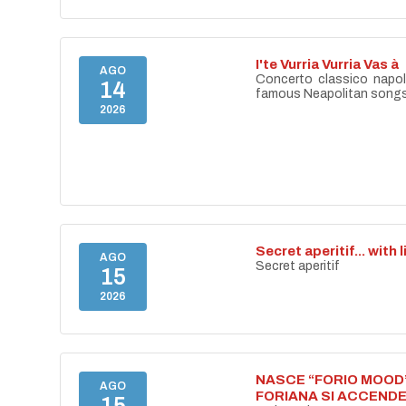
I'te Vurria Vurria Vas à
AGO
Concerto classico napo
14
famous Neapolitan song
2026
Secret aperitif... with 
AGO
Secret aperitif
15
2026
NASCE “FORIO MOOD”
AGO
FORIANA SI ACCENDE
15