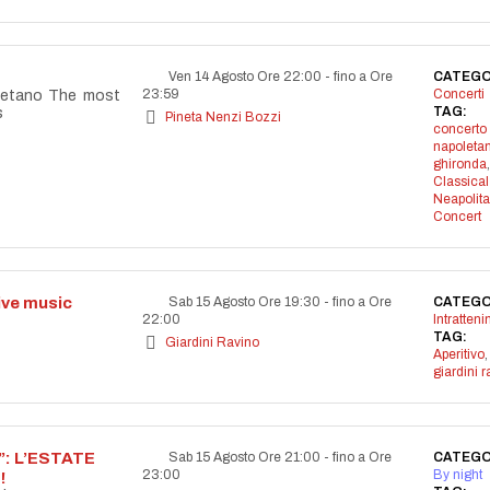
Ven 14 Agosto Ore 22:00
-
fino a Ore
CATEGO
23:59
Concerti
letano The most
TAG:
s
Pineta Nenzi Bozzi
concerto
napoleta
ghironda
,
Classical
Neapolit
Concert
live music
Sab 15 Agosto Ore 19:30
-
fino a Ore
CATEGO
22:00
Intratten
TAG:
Giardini Ravino
Aperitivo
,
giardini r
: L’ESTATE
Sab 15 Agosto Ore 21:00
-
fino a Ore
CATEGO
23:00
By night
!