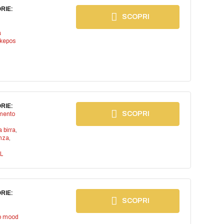
RIE:
SCOPRI
a
kepos
RIE:
SCOPRI
imento
a birra
,
anza
,
L
RIE:
SCOPRI
io mood