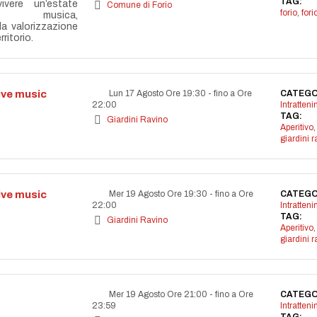
TAG:
vere un’estate
Comune di Forio
forio
,
for
la musica,
lla valorizzazione
ritorio.
live music
Lun 17 Agosto Ore 19:30
-
fino a Ore
CATEGO
22:00
Intratten
TAG:
Giardini Ravino
Aperitivo
,
giardini r
live music
Mer 19 Agosto Ore 19:30
-
fino a Ore
CATEGO
22:00
Intratten
TAG:
Giardini Ravino
Aperitivo
,
giardini r
Mer 19 Agosto Ore 21:00
-
fino a Ore
CATEGO
23:59
Intratten