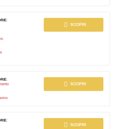
RIE:
SCOPRI
no
,
an
RIE:
SCOPRI
imento
avino
RIE:
SCOPRI