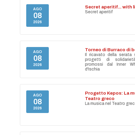
Secret aperitif... with 
AGO
Secret aperitif
08
2026
Torneo di Burraco di 
AGO
Il ricavato della serata
08
progetti di solidari
promossi dal Inner Wh
2026
d'Ischia
Progetto Kepos: La mu
AGO
Teatro greco
08
La musica nel Teatro gre
2026