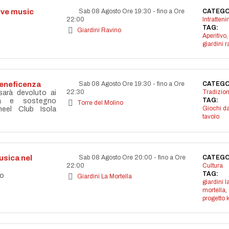
live music
Sab 08 Agosto Ore 19:30
-
fino a Ore
CATEGO
22:00
Intratten
TAG:
Giardini Ravino
Aperitivo
,
giardini r
beneficenza
Sab 08 Agosto Ore 19:30
-
fino a Ore
CATEGO
22:30
Tradizion
 sarà devoluto ai
TAG:
età e sostegno
Torre del Molino
Giochi d
eel Club Isola
tavolo
sica nel
Sab 08 Agosto Ore 20:00
-
fino a Ore
CATEGO
22:00
Cultura
TAG:
co
Giardini La Mortella
giardini l
mortella
,
progetto 