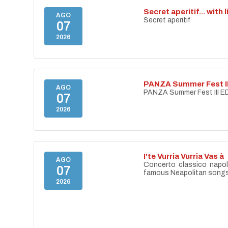
Secret aperitif... with 
AGO
Secret aperitif
07
2026
PANZA Summer Fest II
AGO
PANZA Summer Fest III E
07
2026
I'te Vurria Vurria Vas à
AGO
Concerto classico napo
07
famous Neapolitan song
2026