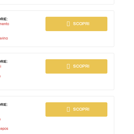
RIE:
SCOPRI
imento
avino
RIE:
SCOPRI
i
a
RIE:
SCOPRI
a
kepos