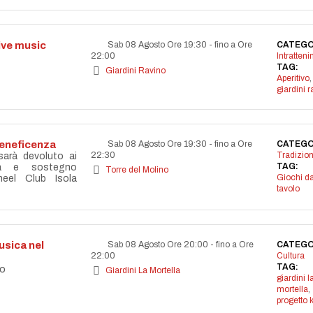
live music
Sab 08 Agosto Ore 19:30
-
fino a Ore
CATEGO
22:00
Intratten
TAG:
Giardini Ravino
Aperitivo
,
giardini r
beneficenza
Sab 08 Agosto Ore 19:30
-
fino a Ore
CATEGO
22:30
Tradizion
 sarà devoluto ai
TAG:
età e sostegno
Torre del Molino
Giochi d
eel Club Isola
tavolo
sica nel
Sab 08 Agosto Ore 20:00
-
fino a Ore
CATEGO
22:00
Cultura
TAG:
co
Giardini La Mortella
giardini l
mortella
,
progetto 