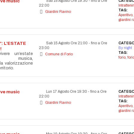
live music
Sab 15 Agosto Ore 19:30
-
fino a Ore
CATEGO
22:00
Intratten
TAG:
Giardini Ravino
Aperitivo
,
giardini r
: L’ESTATE
Sab 15 Agosto Ore 21:00
-
fino a Ore
CATEGO
23:00
By night
!
TAG:
vere un’estate
Comune di Forio
forio
,
for
la musica,
lla valorizzazione
ritorio.
live music
Lun 17 Agosto Ore 19:30
-
fino a Ore
CATEGO
22:00
Intratten
TAG:
Giardini Ravino
Aperitivo
,
giardini r