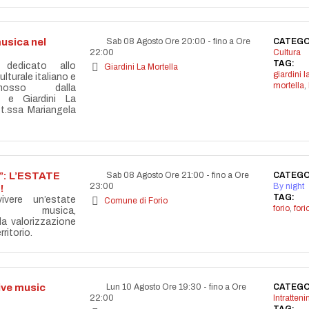
usica nel
Sab 08 Agosto Ore 20:00
-
fino a Ore
CATEGO
22:00
Cultura
TAG:
 dedicato allo
Giardini La Mortella
giardini l
lturale italiano e
mortella
,
omosso dalla
 e Giardini La
tt.ssa Mariangela
: L’ESTATE
Sab 08 Agosto Ore 21:00
-
fino a Ore
CATEGO
23:00
By night
!
TAG:
vere un’estate
Comune di Forio
forio
,
for
la musica,
lla valorizzazione
ritorio.
live music
Lun 10 Agosto Ore 19:30
-
fino a Ore
CATEGO
22:00
Intratten