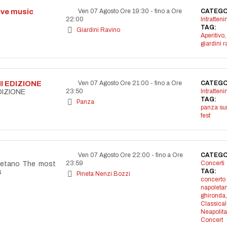
live music
Ven 07 Agosto Ore 19:30
-
fino a Ore
CATEGO
22:00
Intratten
TAG:
Giardini Ravino
Aperitivo
,
giardini r
I EDIZIONE
Ven 07 Agosto Ore 21:00
-
fino a Ore
CATEGO
23:50
Intratten
DIZIONE
TAG:
Panza
panza s
fest
Ven 07 Agosto Ore 22:00
-
fino a Ore
CATEGO
23:59
Concerti
letano The most
TAG:
s
Pineta Nenzi Bozzi
concerto
napoleta
ghironda
,
Classical
Neapolit
Concert