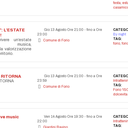
festa
,
est
casamicc
: L’ESTATE
Gio 13 Agosto Ore 21:00
-
fino a Ore
CATEGO
23:00
By night
!
TAG:
vere un’estate
Comune di Forio
forio
,
for
la musica,
lla valorizzazione
ritorio.
A RITORNA
Gio 13 Agosto Ore 21:00
-
fino a Ore
CATEGO
23:59
Intratten
RITORNA
TAG:
Comune di Forio
Forio 'IS
dolcevita
live music
Ven 14 Agosto Ore 19:30
-
fino a Ore
CATEGO
22:00
Intratten
TAG:
Giardini Ravino