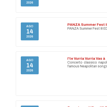
2026
PANZA Summer Fest II
AGO
PANZA Summer Fest III E
14
2026
I'te Vurria Vurria Vas à
AGO
Concerto classico napo
14
famous Neapolitan song
2026