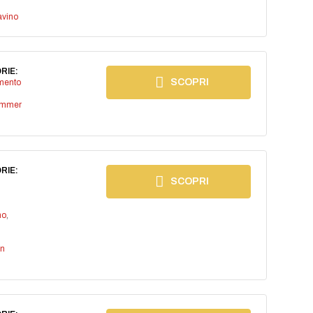
avino
RIE:
SCOPRI
imento
ummer
RIE:
SCOPRI
no
,
an