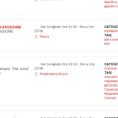
Aperitivo
,
giardini r
I EDIZIONE
Ven 14 Agosto Ore 21:00
-
fino a Ore
CATEGO
23:50
Intratten
DIZIONE
TAG:
Panza
panza s
fest
Ven 14 Agosto Ore 22:00
-
fino a Ore
CATEGO
23:59
Concerti
letano The most
TAG:
s
Pineta Nenzi Bozzi
concerto
napoleta
ghironda
,
Classical
Neapolit
Concert