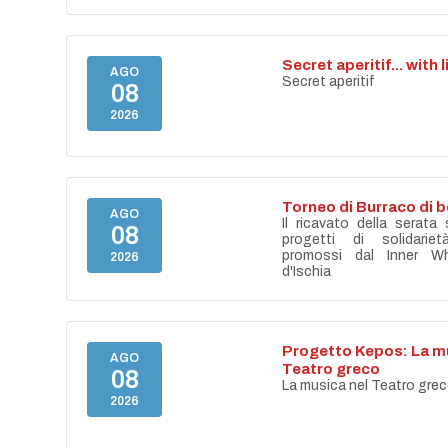
Secret aperitif... with 
AGO
Secret aperitif
08
2026
Torneo di Burraco di 
AGO
Il ricavato della serata
08
progetti di solidari
promossi dal Inner Wh
2026
d'Ischia
Progetto Kepos: La mu
AGO
Teatro greco
08
La musica nel Teatro gre
2026