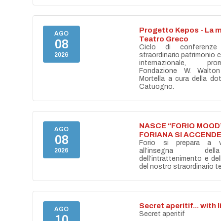
Progetto Kepos - La m
AGO
Teatro Greco
08
Ciclo di conferenze
2026
straordinario patrimonio cu
internazionale, pr
Fondazione W. Walton
Mortella a cura della do
Catuogno.
NASCE “FORIO MOOD”
AGO
FORIANA SI ACCENDE
08
Forio si prepara a vi
2026
all’insegna del
dell’intrattenimento e de
del nostro straordinario ter
Secret aperitif... with 
AGO
Secret aperitif
10