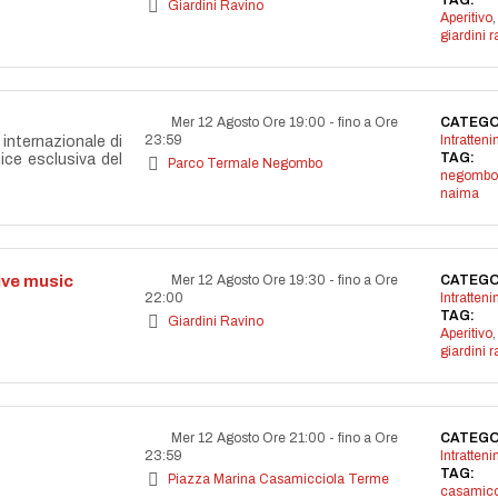
TAG:
Giardini Ravino
Aperitivo
,
giardini r
Mer 12 Agosto Ore 19:00
-
fino a Ore
CATEGO
23:59
Intratten
internazionale di
TAG:
nice esclusiva del
Parco Termale Negombo
negombo
naima
live music
Mer 12 Agosto Ore 19:30
-
fino a Ore
CATEGO
22:00
Intratten
TAG:
Giardini Ravino
Aperitivo
,
giardini r
Mer 12 Agosto Ore 21:00
-
fino a Ore
CATEGO
23:59
Intratten
TAG:
Piazza Marina Casamicciola Terme
casamicc