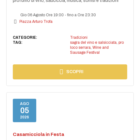
profumo di vino, sauciccia, musica, sorrisi e tradizioni
Gio 06 Agosto Ore 19:00
-
fino a Ore 23:30
Piazza Arturo Trofa
CATEGORIE:
Tradizioni
TAG:
sagra del vino e salsicciata
,
pro
loco serrara
,
Wine and
Sausage Festival
SCOPRI
AGO
05
2026
Casamicciola in Festa