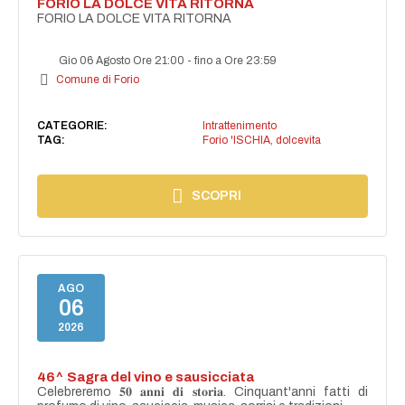
FORIO LA DOLCE VITA RITORNA
FORIO LA DOLCE VITA RITORNA
Gio 06 Agosto Ore 21:00
-
fino a Ore 23:59
Comune di Forio
CATEGORIE:
Intrattenimento
TAG:
Forio 'ISCHIA
,
dolcevita
SCOPRI
AGO
06
2026
46^ Sagra del vino e sausicciata
Celebreremo 𝟓𝟎 𝐚𝐧𝐧𝐢 𝐝𝐢 𝐬𝐭𝐨𝐫𝐢𝐚. Cinquant'anni fatti di