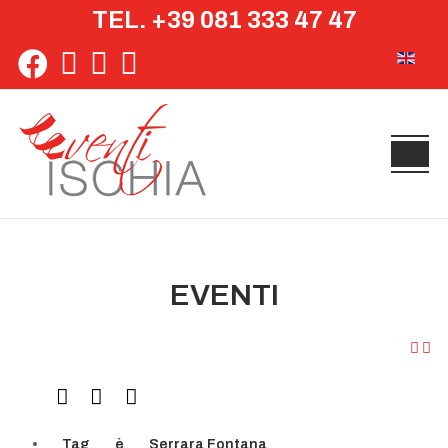
TEL. +39 081 333 47 47
Seleziona 
EVENTI
Tag
è
Serrara Fontana