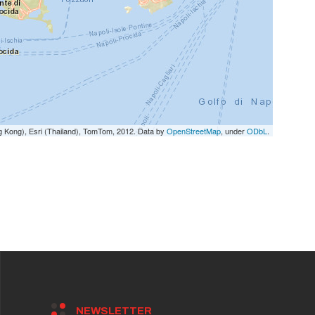
g Kong), Esri (Thailand), TomTom, 2012. Data by
OpenStreetMap
, under
ODbL
.
NEWSLETTER