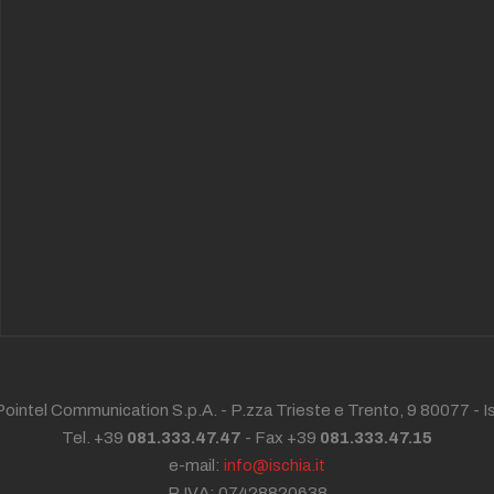
ointel Communication S.p.A. - P.zza Trieste e Trento, 9 80077 -
I
Tel. +39
081.333.47.47
- Fax +39
081.333.47.15
e-mail:
info@ischia.it
P.IVA: 07428820638