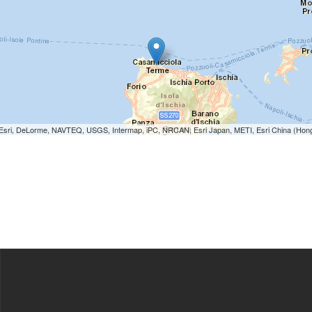
e: Esri, DeLorme, NAVTEQ, USGS, Intermap, iPC, NRCAN, Esri Japan, METI, Esri China (Hon