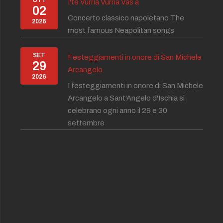
OTT
I'te Vurria Vurria Vas à
02
Concerto classico napoletano The
2026
most famous Neapolitan songs
SET
Festeggiamenti in onore di San Michele
29
Arcangelo
2026
I festeggiamenti in onore di San Michele
Arcangelo a Sant'Angelo d'Ischia si
celebrano ogni anno il 29 e 30
settembre