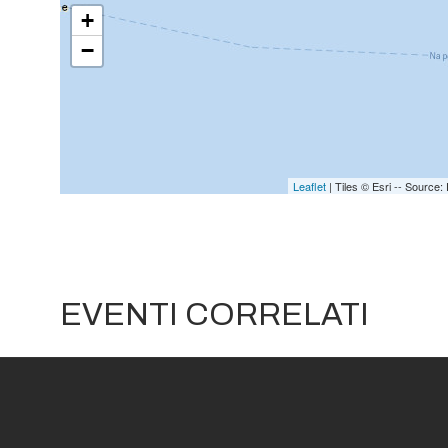
+
−
Leaflet
| Tiles © Esri -- Sourc
EVENTI CORRELATI